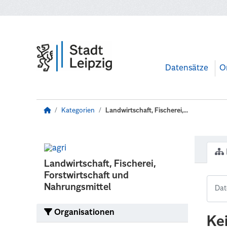
Zum Hauptinhalt wechseln
Datensätze
O
Kategorien
Landwirtschaft, Fischerei,...
Landwirtschaft, Fischerei,
Forstwirtschaft und
Nahrungsmittel
Organisationen
Ke