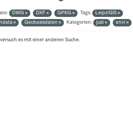
ate:
DWG
DXF
GPKG
Tags:
LeipziGIS
ndata
Geobasisdaten
Kategorien:
just
envi
 versuch es mit einer anderen Suche.