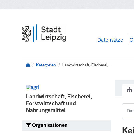
Zum Hauptinhalt wechseln
Datensätze
O
Kategorien
Landwirtschaft, Fischerei,...
Landwirtschaft, Fischerei,
Forstwirtschaft und
Nahrungsmittel
Organisationen
Ke