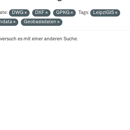
ate:
DWG
DXF
GPKG
Tags:
LeipziGIS
ndata
Geobasisdaten
 versuch es mit einer anderen Suche.