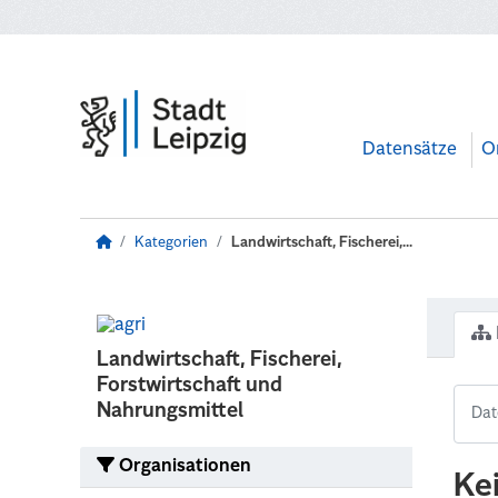
Zum Hauptinhalt wechseln
Datensätze
O
Kategorien
Landwirtschaft, Fischerei,...
Landwirtschaft, Fischerei,
Forstwirtschaft und
Nahrungsmittel
Organisationen
Ke