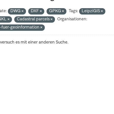
ate:
DWG
DXF
GPKG
Tags:
LeipziGIS
GKL
Cadastral parcels
Organisationen:
-fuer-geoinformation
 versuch es mit einer anderen Suche.