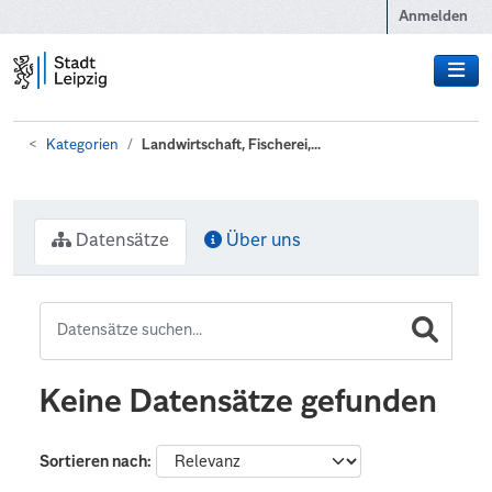
Zum Hauptinhalt wechseln
Anmelden
Kategorien
Landwirtschaft, Fischerei,...
Datensätze
Über uns
Keine Datensätze gefunden
Sortieren nach