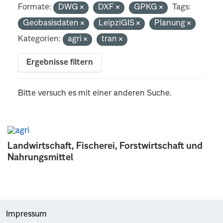
Formate:
DWG
DXF
GPKG
Tags:
Geobasisdaten
LeipziGIS
Planung
Kategorien:
agri
tran
Ergebnisse filtern
Bitte versuch es mit einer anderen Suche.
Landwirtschaft, Fischerei, Forstwirtschaft und
Nahrungsmittel
Impressum