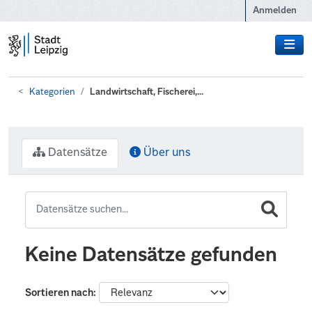
Zum Hauptinhalt wechseln
Anmelden
Kategorien
Landwirtschaft, Fischerei,...
Datensätze
Über uns
Keine Datensätze gefunden
Sortieren nach