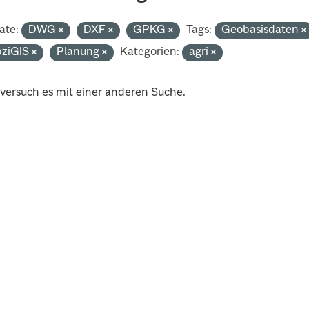
ate:
DWG
DXF
GPKG
Tags:
Geobasisdaten
pziGIS
Planung
Kategorien:
agri
 versuch es mit einer anderen Suche.