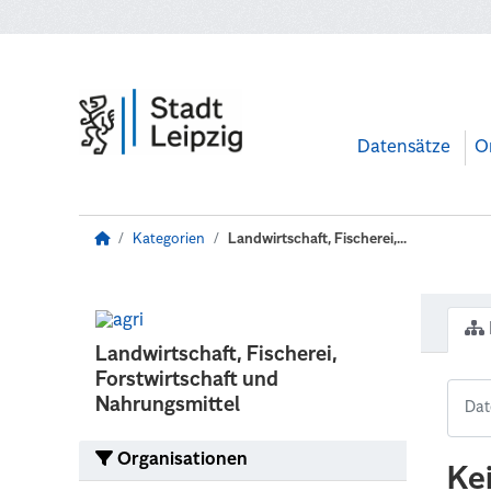
Zum Hauptinhalt wechseln
Datensätze
O
Kategorien
Landwirtschaft, Fischerei,...
Landwirtschaft, Fischerei,
Forstwirtschaft und
Nahrungsmittel
Organisationen
Ke