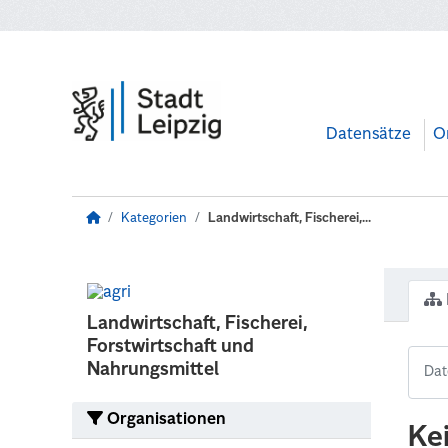
Zum Hauptinhalt wechseln
Datensätze
O
Kategorien
Landwirtschaft, Fischerei,...
Landwirtschaft, Fischerei,
Forstwirtschaft und
Nahrungsmittel
Organisationen
Ke