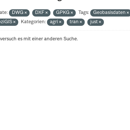
ate:
DWG
DXF
GPKG
Tags:
Geobasisdaten
pziGIS
Kategorien:
agri
tran
just
 versuch es mit einer anderen Suche.