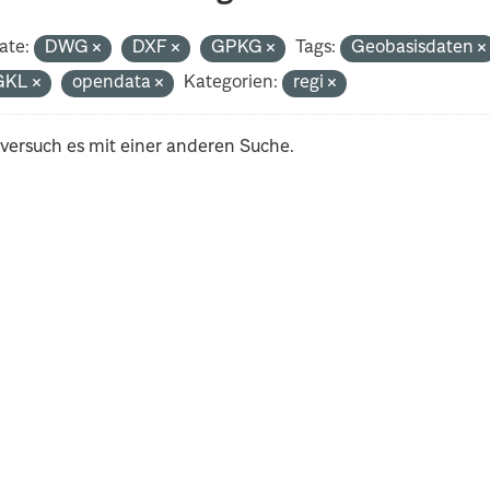
ate:
DWG
DXF
GPKG
Tags:
Geobasisdaten
GKL
opendata
Kategorien:
regi
 versuch es mit einer anderen Suche.