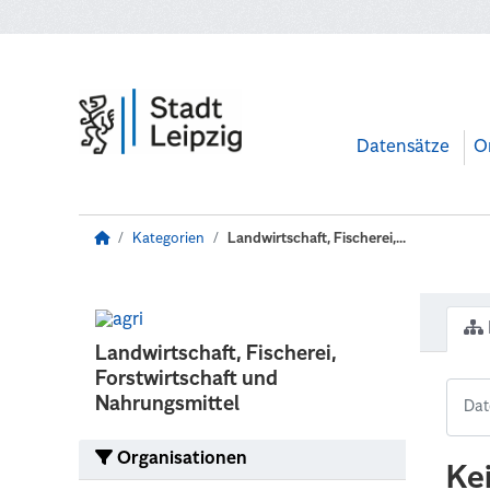
Zum Hauptinhalt wechseln
Datensätze
O
Kategorien
Landwirtschaft, Fischerei,...
Landwirtschaft, Fischerei,
Forstwirtschaft und
Nahrungsmittel
Organisationen
Ke