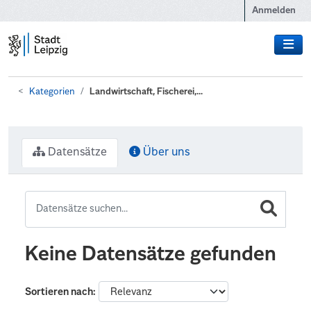
Zum Hauptinhalt wechseln
Anmelden
Kategorien
Landwirtschaft, Fischerei,...
Datensätze
Über uns
Keine Datensätze gefunden
Sortieren nach