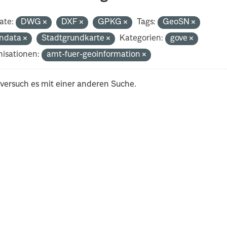
ate:
DWG
DXF
GPKG
Tags:
GeoSN
ndata
Stadtgrundkarte
Kategorien:
gove
isationen:
amt-fuer-geoinformation
 versuch es mit einer anderen Suche.