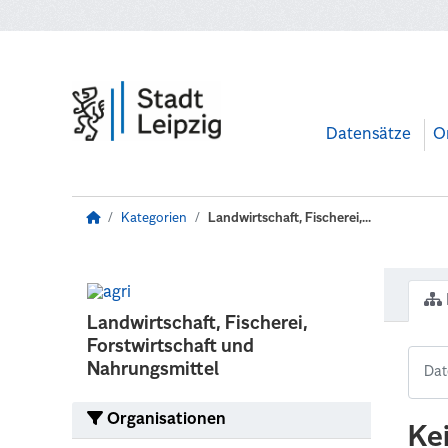
Zum Hauptinhalt wechseln
Datensätze
O
Kategorien
Landwirtschaft, Fischerei,...
Landwirtschaft, Fischerei,
Forstwirtschaft und
Nahrungsmittel
Organisationen
Ke