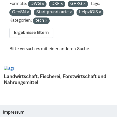
Formate:
DWG
DXF
GPKG
Tags:
GeoSN
Stadtgrundkarte
LeipziGIS
Kategorien:
tech
Ergebnisse filtern
Bitte versuch es mit einer anderen Suche.
Landwirtschaft, Fischerei, Forstwirtschaft und
Nahrungsmittel
Impressum