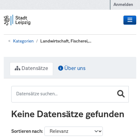
Zum Hauptinhalt wechseln
Anmelden
Kategorien
Landwirtschaft, Fischerei,...
Datensätze
Über uns
Keine Datensätze gefunden
Sortieren nach