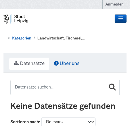
Zum Hauptinhalt wechseln
Anmelden
Kategorien
Landwirtschaft, Fischerei,...
Datensätze
Über uns
Keine Datensätze gefunden
Sortieren nach