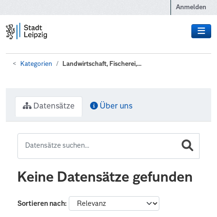
Zum Hauptinhalt wechseln
Anmelden
Kategorien
Landwirtschaft, Fischerei,...
Datensätze
Über uns
Keine Datensätze gefunden
Sortieren nach