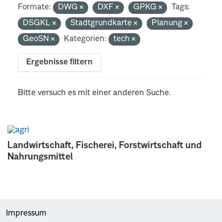
Formate:
DWG
DXF
GPKG
Tags:
DSGKL
Stadtgrundkarte
Planung
GeoSN
Kategorien:
tech
Ergebnisse filtern
Bitte versuch es mit einer anderen Suche.
Landwirtschaft, Fischerei, Forstwirtschaft und
Nahrungsmittel
Impressum