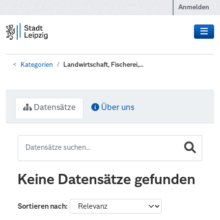
Zum Hauptinhalt wechseln
Anmelden
Kategorien
Landwirtschaft, Fischerei,...
Datensätze
Über uns
Keine Datensätze gefunden
Sortieren nach