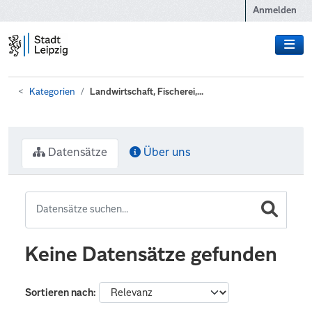
Zum Hauptinhalt wechseln
Anmelden
Kategorien
Landwirtschaft, Fischerei,...
Datensätze
Über uns
Keine Datensätze gefunden
Sortieren nach