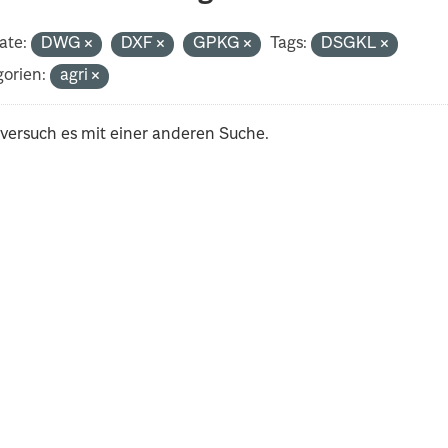
ate:
DWG
DXF
GPKG
Tags:
DSGKL
orien:
agri
 versuch es mit einer anderen Suche.