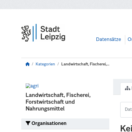
Zum Hauptinhalt wechseln
Datensätze
O
Kategorien
Landwirtschaft, Fischerei,...
Landwirtschaft, Fischerei,
Forstwirtschaft und
Nahrungsmittel
Organisationen
Ke