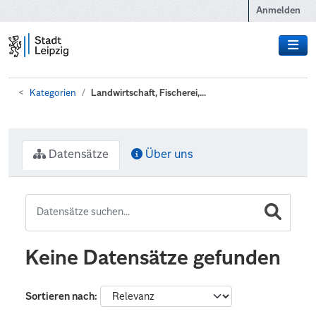
Zum Hauptinhalt wechseln
Anmelden
Kategorien
Landwirtschaft, Fischerei,...
Datensätze
Über uns
Keine Datensätze gefunden
Sortieren nach