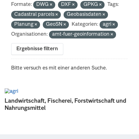
Formate:
DWG
DXF
GPKG
Tags:
Cadastral parcels
Geobasisdaten
Planung
GeoSN
Kategorien:
agri
Organisationen:
amt-fuer-geoinformation
Ergebnisse filtern
Bitte versuch es mit einer anderen Suche.
Landwirtschaft, Fischerei, Forstwirtschaft und
Nahrungsmittel