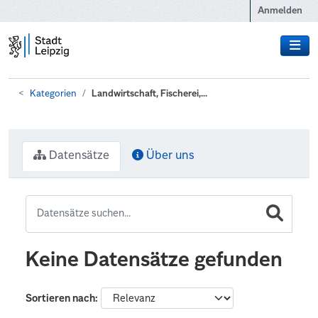
Zum Hauptinhalt wechseln
Anmelden
Kategorien
Landwirtschaft, Fischerei,...
Datensätze
Über uns
Keine Datensätze gefunden
Sortieren nach