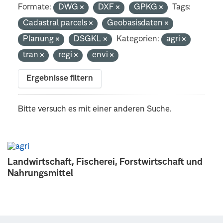
Formate:
DWG
DXF
GPKG
Tags:
Cadastral parcels
Geobasisdaten
Planung
DSGKL
Kategorien:
agri
tran
regi
envi
Ergebnisse filtern
Bitte versuch es mit einer anderen Suche.
Landwirtschaft, Fischerei, Forstwirtschaft und
Nahrungsmittel