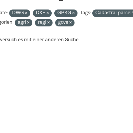
ate:
DWG
DXF
GPKG
Tags:
Cadastral parcel
orien:
agri
regi
gove
 versuch es mit einer anderen Suche.