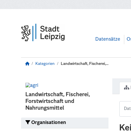
Zum Hauptinhalt wechseln
Datensätze
O
Kategorien
Landwirtschaft, Fischerei,...
Landwirtschaft, Fischerei,
Forstwirtschaft und
Nahrungsmittel
Organisationen
Ke