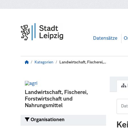
Zum Hauptinhalt wechseln
Datensätze
O
Kategorien
Landwirtschaft, Fischerei,...
Landwirtschaft, Fischerei,
Forstwirtschaft und
Nahrungsmittel
Organisationen
Ke