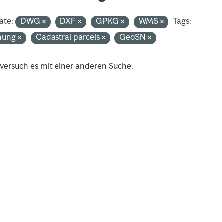
ate:
DWG
DXF
GPKG
WMS
Tags:
nung
Cadastral parcels
GeoSN
 versuch es mit einer anderen Suche.