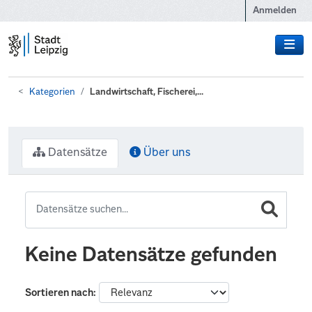
Zum Hauptinhalt wechseln
Anmelden
Kategorien
Landwirtschaft, Fischerei,...
Datensätze
Über uns
Keine Datensätze gefunden
Sortieren nach