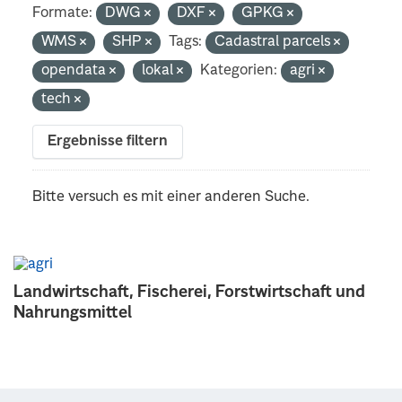
Formate:
DWG
DXF
GPKG
WMS
SHP
Tags:
Cadastral parcels
opendata
lokal
Kategorien:
agri
tech
Ergebnisse filtern
Bitte versuch es mit einer anderen Suche.
Landwirtschaft, Fischerei, Forstwirtschaft und
Nahrungsmittel