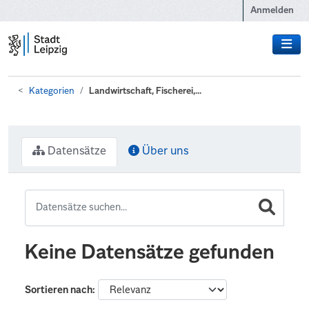
Zum Hauptinhalt wechseln
Anmelden
Kategorien
Landwirtschaft, Fischerei,...
Datensätze
Über uns
Keine Datensätze gefunden
Sortieren nach