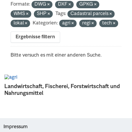
Formate:
DWG
DXF
GPKG
WMS
SHP
Tags:
Cadastral parcels
lokal
Kategorien:
agri
regi
tech
Ergebnisse filtern
Bitte versuch es mit einer anderen Suche.
Landwirtschaft, Fischerei, Forstwirtschaft und
Nahrungsmittel
Impressum