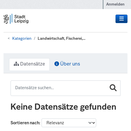
Zum Hauptinhalt wechseln
Anmelden
Kategorien
Landwirtschaft, Fischerei,...
Datensätze
Über uns
Keine Datensätze gefunden
Sortieren nach