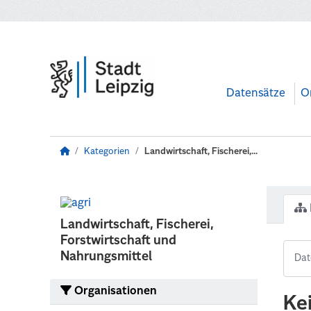
Zum Hauptinhalt wechseln
Datensätze
O
Kategorien
Landwirtschaft, Fischerei,...
Landwirtschaft, Fischerei,
Forstwirtschaft und
Nahrungsmittel
Organisationen
Ke