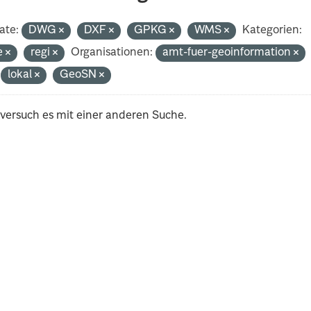
ate:
DWG
DXF
GPKG
WMS
Kategorien:
e
regi
Organisationen:
amt-fuer-geoinformation
lokal
GeoSN
 versuch es mit einer anderen Suche.