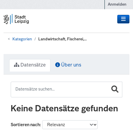
Zum Hauptinhalt wechseln
Anmelden
Kategorien
Landwirtschaft, Fischerei,...
Datensätze
Über uns
Keine Datensätze gefunden
Sortieren nach