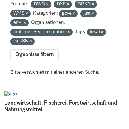
Formate:
DWG
DXF
GPKG
WMS
Kategorien:
gove
just
envi
Organisationen:
amt-fuer-geoinformation
Tags:
lokal
GeoSN
Ergebnisse filtern
Bitte versuch es mit einer anderen Suche.
Landwirtschaft, Fischerei, Forstwirtschaft und
Nahrungsmittel