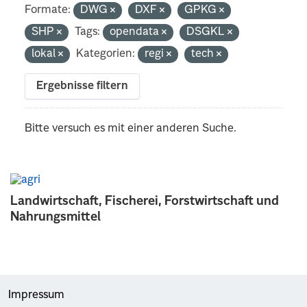
Formate:
DWG
DXF
GPKG
SHP
Tags:
opendata
DSGKL
lokal
Kategorien:
regi
tech
Ergebnisse filtern
Bitte versuch es mit einer anderen Suche.
Landwirtschaft, Fischerei, Forstwirtschaft und
Nahrungsmittel
Impressum