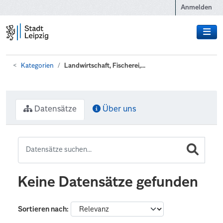
Zum Hauptinhalt wechseln
Anmelden
Kategorien
Landwirtschaft, Fischerei,...
Datensätze
Über uns
Keine Datensätze gefunden
Sortieren nach