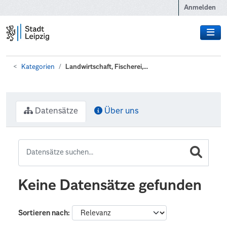
Zum Hauptinhalt wechseln
Anmelden
Kategorien
Landwirtschaft, Fischerei,...
Datensätze
Über uns
Keine Datensätze gefunden
Sortieren nach