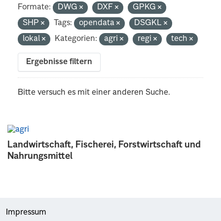
Formate:
DWG
DXF
GPKG
SHP
Tags:
opendata
DSGKL
lokal
Kategorien:
agri
regi
tech
Ergebnisse filtern
Bitte versuch es mit einer anderen Suche.
Landwirtschaft, Fischerei, Forstwirtschaft und
Nahrungsmittel
Impressum