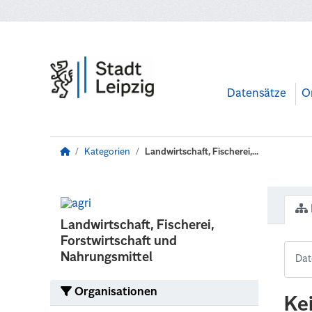
Zum Hauptinhalt wechseln
Datensätze
O
Kategorien
Landwirtschaft, Fischerei,...
Landwirtschaft, Fischerei,
Forstwirtschaft und
Nahrungsmittel
Organisationen
Ke