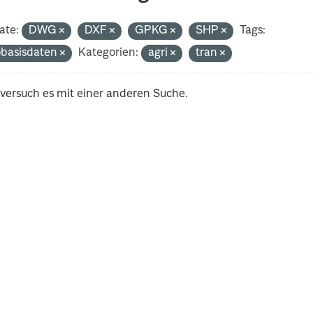
ate:
DWG
DXF
GPKG
SHP
Tags:
basisdaten
Kategorien:
agri
tran
 versuch es mit einer anderen Suche.