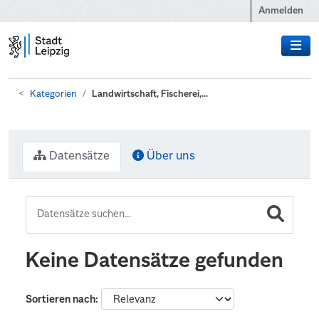
Zum Hauptinhalt wechseln
Anmelden
Kategorien
Landwirtschaft, Fischerei,...
Datensätze
Über uns
Keine Datensätze gefunden
Sortieren nach