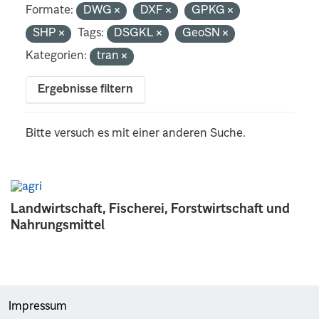
Formate:
DWG
DXF
GPKG
SHP
Tags:
DSGKL
GeoSN
Kategorien:
tran
Ergebnisse filtern
Bitte versuch es mit einer anderen Suche.
Landwirtschaft, Fischerei, Forstwirtschaft und
Nahrungsmittel
Impressum