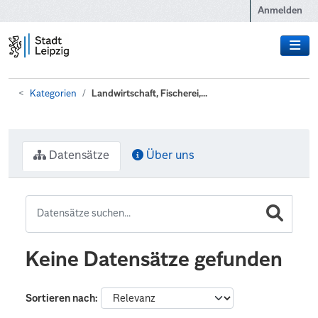
Zum Hauptinhalt wechseln
Anmelden
Kategorien
Landwirtschaft, Fischerei,...
Datensätze
Über uns
Keine Datensätze gefunden
Sortieren nach