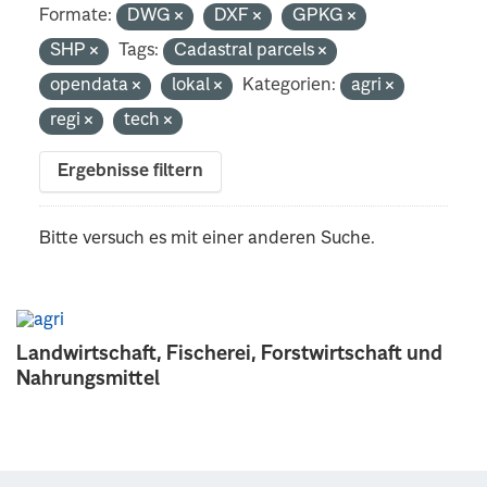
Formate:
DWG
DXF
GPKG
SHP
Tags:
Cadastral parcels
opendata
lokal
Kategorien:
agri
regi
tech
Ergebnisse filtern
Bitte versuch es mit einer anderen Suche.
Landwirtschaft, Fischerei, Forstwirtschaft und
Nahrungsmittel