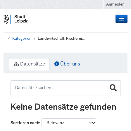
Zum Hauptinhalt wechseln
Anmelden
Kategorien
Landwirtschaft, Fischerei,...
Datensätze
Über uns
Keine Datensätze gefunden
Sortieren nach