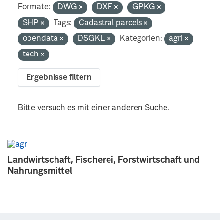
Formate:
DWG
DXF
GPKG
SHP
Tags:
Cadastral parcels
opendata
DSGKL
Kategorien:
agri
tech
Ergebnisse filtern
Bitte versuch es mit einer anderen Suche.
Landwirtschaft, Fischerei, Forstwirtschaft und
Nahrungsmittel