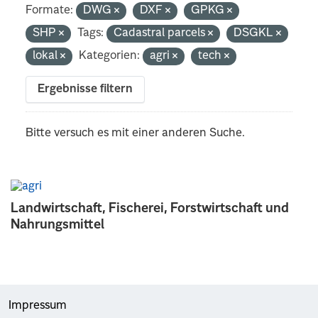
Formate:
DWG
DXF
GPKG
SHP
Tags:
Cadastral parcels
DSGKL
lokal
Kategorien:
agri
tech
Ergebnisse filtern
Bitte versuch es mit einer anderen Suche.
Landwirtschaft, Fischerei, Forstwirtschaft und
Nahrungsmittel
Impressum