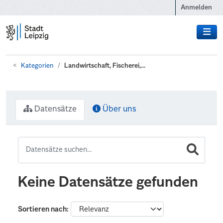
Zum Hauptinhalt wechseln
Anmelden
Kategorien
Landwirtschaft, Fischerei,...
Datensätze
Über uns
Keine Datensätze gefunden
Sortieren nach