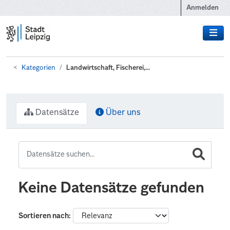
Zum Hauptinhalt wechseln
Anmelden
Kategorien
Landwirtschaft, Fischerei,...
Datensätze
Über uns
Keine Datensätze gefunden
Sortieren nach