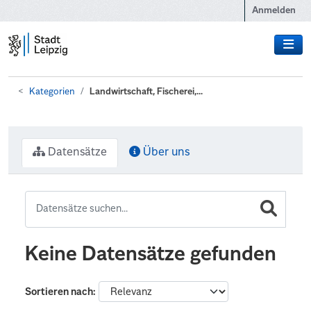
Zum Hauptinhalt wechseln
Anmelden
Kategorien
Landwirtschaft, Fischerei,...
Datensätze
Über uns
Keine Datensätze gefunden
Sortieren nach