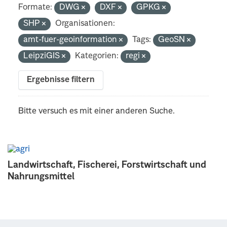
Formate:
DWG
DXF
GPKG
SHP
Organisationen:
amt-fuer-geoinformation
Tags:
GeoSN
LeipziGIS
Kategorien:
regi
Ergebnisse filtern
Bitte versuch es mit einer anderen Suche.
Landwirtschaft, Fischerei, Forstwirtschaft und
Nahrungsmittel