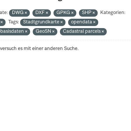
ate:
DWG
DXF
GPKG
SHP
Kategorien:
i
Tags:
Stadtgrundkarte
opendata
basisdaten
GeoSN
Cadastral parcels
 versuch es mit einer anderen Suche.