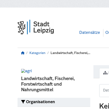
Zum Hauptinhalt wechseln
Datensätze
O
Kategorien
Landwirtschaft, Fischerei,...
Landwirtschaft, Fischerei,
Forstwirtschaft und
Nahrungsmittel
Organisationen
Ke