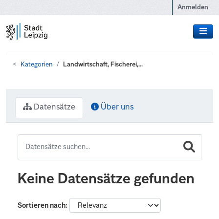
Zum Hauptinhalt wechseln
Anmelden
Kategorien
Landwirtschaft, Fischerei,...
Datensätze
Über uns
Keine Datensätze gefunden
Sortieren nach