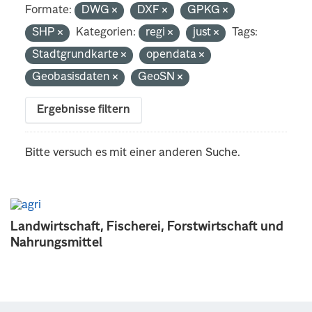
Formate:
DWG
DXF
GPKG
SHP
Kategorien:
regi
just
Tags:
Stadtgrundkarte
opendata
Geobasisdaten
GeoSN
Ergebnisse filtern
Bitte versuch es mit einer anderen Suche.
Landwirtschaft, Fischerei, Forstwirtschaft und
Nahrungsmittel