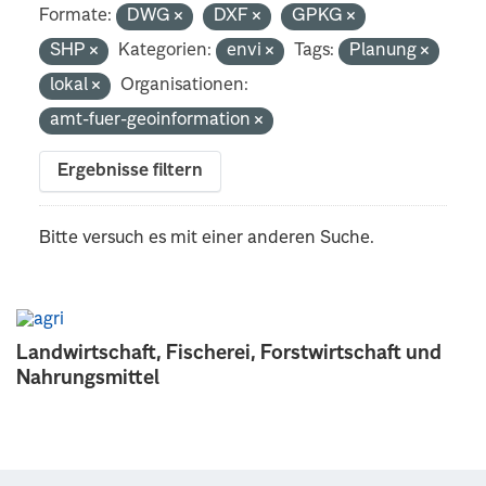
Formate:
DWG
DXF
GPKG
SHP
Kategorien:
envi
Tags:
Planung
lokal
Organisationen:
amt-fuer-geoinformation
Ergebnisse filtern
Bitte versuch es mit einer anderen Suche.
Landwirtschaft, Fischerei, Forstwirtschaft und
Nahrungsmittel