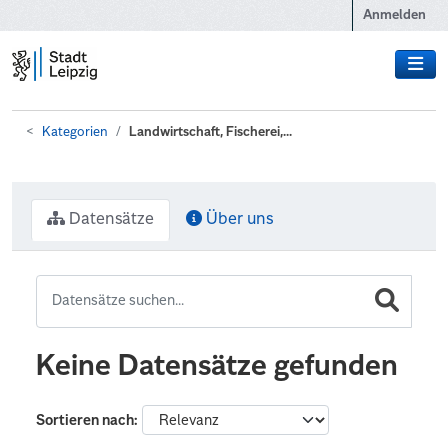
Zum Hauptinhalt wechseln
Anmelden
Kategorien
Landwirtschaft, Fischerei,...
Datensätze
Über uns
Keine Datensätze gefunden
Sortieren nach