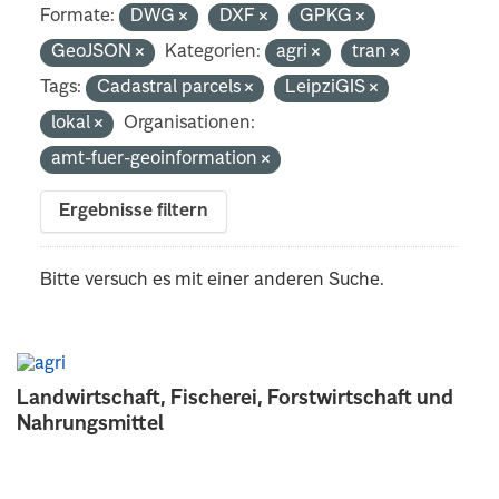
Formate:
DWG
DXF
GPKG
GeoJSON
Kategorien:
agri
tran
Tags:
Cadastral parcels
LeipziGIS
lokal
Organisationen:
amt-fuer-geoinformation
Ergebnisse filtern
Bitte versuch es mit einer anderen Suche.
Landwirtschaft, Fischerei, Forstwirtschaft und
Nahrungsmittel