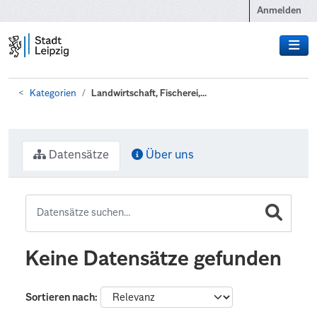
Zum Hauptinhalt wechseln
Anmelden
Kategorien
Landwirtschaft, Fischerei,...
Datensätze
Über uns
Keine Datensätze gefunden
Sortieren nach