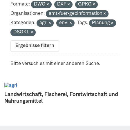
Formate:
DWG
DXF
GPKG
Organisationen:
amt-fuer-geoinformation
Kategorien:
agri
envi
Tags:
Planung
DSGKL
Ergebnisse filtern
Bitte versuch es mit einer anderen Suche.
Landwirtschaft, Fischerei, Forstwirtschaft und
Nahrungsmittel