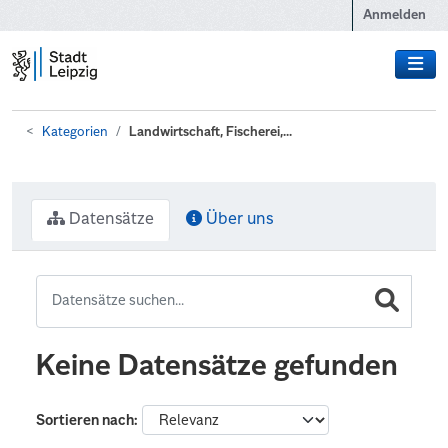
Zum Hauptinhalt wechseln
Anmelden
Kategorien
Landwirtschaft, Fischerei,...
Datensätze
Über uns
Keine Datensätze gefunden
Sortieren nach