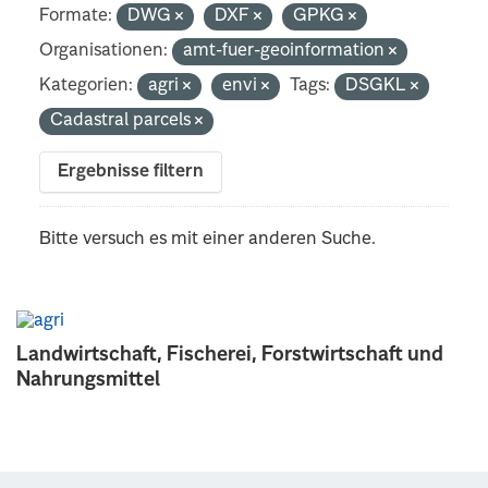
Formate:
DWG
DXF
GPKG
Organisationen:
amt-fuer-geoinformation
Kategorien:
agri
envi
Tags:
DSGKL
Cadastral parcels
Ergebnisse filtern
Bitte versuch es mit einer anderen Suche.
Landwirtschaft, Fischerei, Forstwirtschaft und
Nahrungsmittel