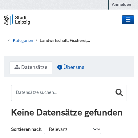
Zum Hauptinhalt wechseln
Anmelden
Kategorien
Landwirtschaft, Fischerei,...
Datensätze
Über uns
Keine Datensätze gefunden
Sortieren nach