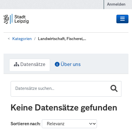
Zum Hauptinhalt wechseln
Anmelden
Kategorien
Landwirtschaft, Fischerei,...
Datensätze
Über uns
Keine Datensätze gefunden
Sortieren nach