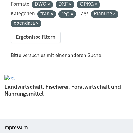
Formate:
DWG
DXF
GPKG
Kategorien:
tran
regi
Tags:
Planung
opendata
Ergebnisse filtern
Bitte versuch es mit einer anderen Suche.
Landwirtschaft, Fischerei, Forstwirtschaft und
Nahrungsmittel
Impressum