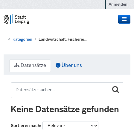
Zum Hauptinhalt wechseln
Anmelden
Kategorien
Landwirtschaft, Fischerei,...
Datensätze
Über uns
Keine Datensätze gefunden
Sortieren nach