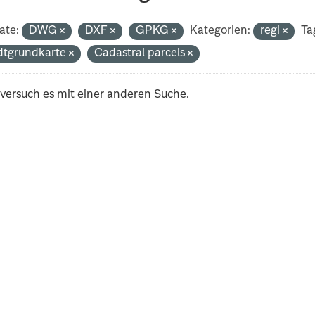
ate:
DWG
DXF
GPKG
Kategorien:
regi
Ta
dtgrundkarte
Cadastral parcels
 versuch es mit einer anderen Suche.