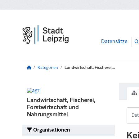
Zum Hauptinhalt wechseln
Datensätze
O
Kategorien
Landwirtschaft, Fischerei,...
Landwirtschaft, Fischerei,
Forstwirtschaft und
Nahrungsmittel
Organisationen
Ke