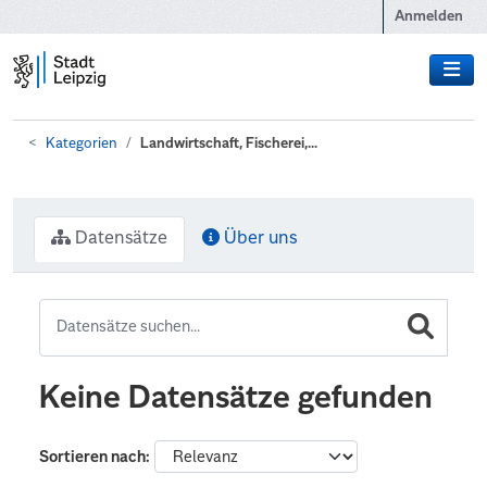
Zum Hauptinhalt wechseln
Anmelden
Kategorien
Landwirtschaft, Fischerei,...
Datensätze
Über uns
Keine Datensätze gefunden
Sortieren nach