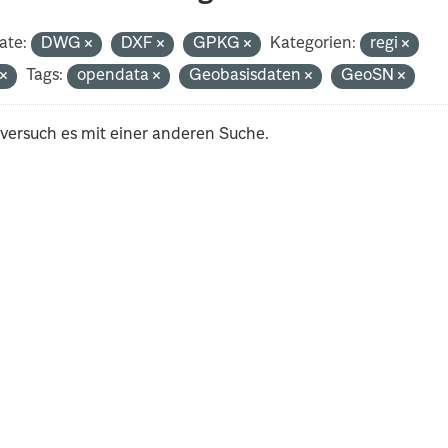
ate:
DWG
DXF
GPKG
Kategorien:
regi
t
Tags:
opendata
Geobasisdaten
GeoSN
 versuch es mit einer anderen Suche.