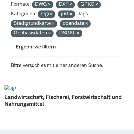
Formate:
DWG
DXF
GPKG
Kategorien:
regi
just
Tags:
Stadtgrundkarte
opendata
Geobasisdaten
DSGKL
Ergebnisse filtern
Bitte versuch es mit einer anderen Suche.
Landwirtschaft, Fischerei, Forstwirtschaft und
Nahrungsmittel