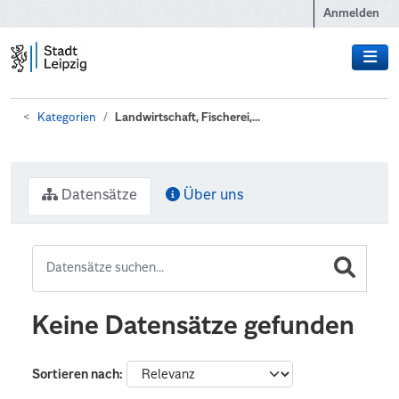
Zum Hauptinhalt wechseln
Anmelden
Kategorien
Landwirtschaft, Fischerei,...
Datensätze
Über uns
Keine Datensätze gefunden
Sortieren nach