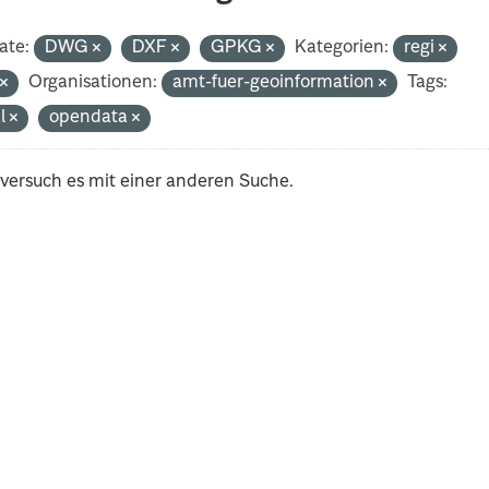
ate:
DWG
DXF
GPKG
Kategorien:
regi
t
Organisationen:
amt-fuer-geoinformation
Tags:
al
opendata
 versuch es mit einer anderen Suche.