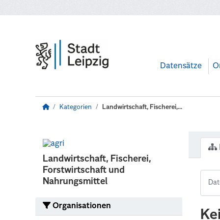
Zum Hauptinhalt wechseln
Datensätze
O
Kategorien
Landwirtschaft, Fischerei,...
Landwirtschaft, Fischerei,
Forstwirtschaft und
Nahrungsmittel
Organisationen
Ke