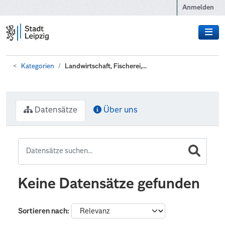
Zum Hauptinhalt wechseln
Anmelden
Kategorien
Landwirtschaft, Fischerei,...
Datensätze
Über uns
Keine Datensätze gefunden
Sortieren nach