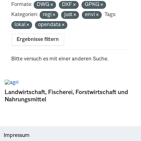
Formate:
DWG
DXF
GPKG
Kategorien:
regi
just
envi
Tags:
lokal
opendata
Ergebnisse filtern
Bitte versuch es mit einer anderen Suche.
Landwirtschaft, Fischerei, Forstwirtschaft und
Nahrungsmittel
Impressum