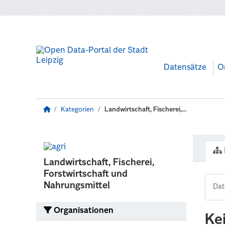
Zum Hauptinhalt wechseln
Datensätze
O
Kategorien
Landwirtschaft, Fischerei,...
Landwirtschaft, Fischerei,
Forstwirtschaft und
Nahrungsmittel
Organisationen
Ke