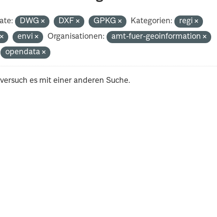
ate:
DWG
DXF
GPKG
Kategorien:
regi
t
envi
Organisationen:
amt-fuer-geoinformation
opendata
 versuch es mit einer anderen Suche.