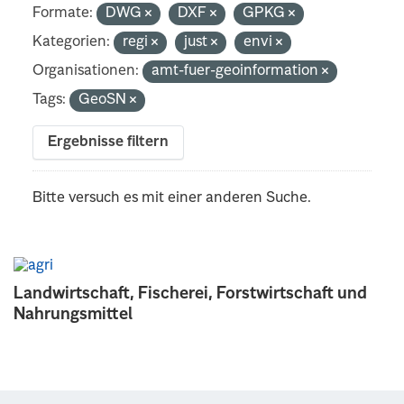
Formate:
DWG
DXF
GPKG
Kategorien:
regi
just
envi
Organisationen:
amt-fuer-geoinformation
Tags:
GeoSN
Ergebnisse filtern
Bitte versuch es mit einer anderen Suche.
Landwirtschaft, Fischerei, Forstwirtschaft und
Nahrungsmittel