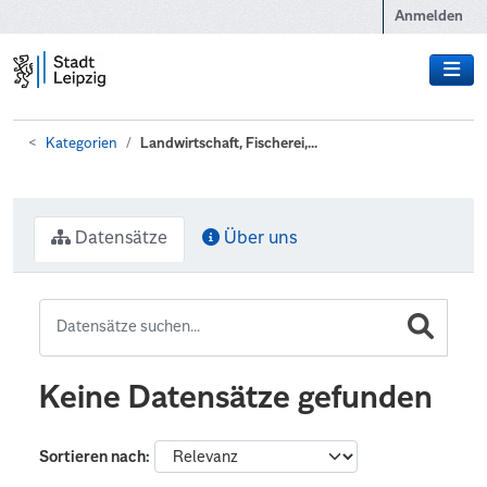
Zum Hauptinhalt wechseln
Anmelden
Kategorien
Landwirtschaft, Fischerei,...
Datensätze
Über uns
Keine Datensätze gefunden
Sortieren nach